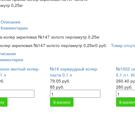
Описание
Комментарии
а-колер акриловая №147 золото перламутр 0,25кг
колер акриловая №147 золото перламутр 0,25кг
0 руб.
Товар отсут
писание
омментарии
онно-желтый колер-
№16 изумрудный колер-
№1002 се
1 л
паста 0,1 л
0,1 л г. 
уб.
79.05 руб.
260.40 ру
85 руб.
280 руб.
ину
В корзину
В корзин