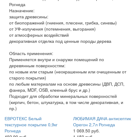
Рогнеда
Назначение:
защита древесины:
от биопоражений (гниения, плесени, грибка, синевы)
от УФ-излучения (потемнения, выгорания)
от атмосферных воздействий
декоративная отделка под ценные породы дерева
Область применения:
Применяется внутри и снаружи помещений по
деревянным поверхностям:
по новым или старым (неокрашенным или очищенным от
старого покрытия)
по любым материалам на основе древесины (ДВП, ДСП,
фанера, MDF, OSB, клееный брус и др.)
Подходит для обработки минеральных поверхностей
(кирпич, бетон, штукатурка, в том числе декоративная, и
пр.)
ЕВРОТЕКС Белый
ЛЮБИМАЯ ДАЧА антисептик
текстурное покрытие 0,9кг
Орегон 2,7л Рогнеда
Рогнеда
1 069.50 руб.
492.90 руб.
1 150 руб.