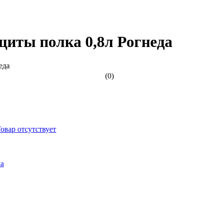
иты полка 0,8л Рогнеда
(0)
овар отсутствует
а