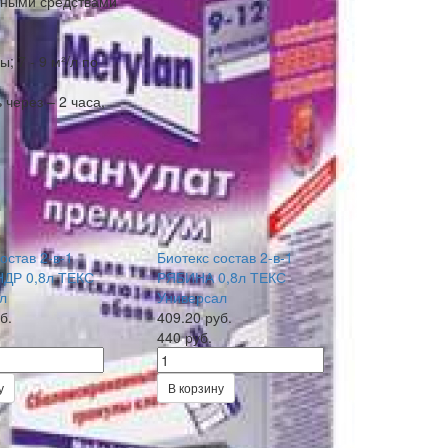
итными средствами
; 7 - 9 м²/л по
через – 2 часа,
остав 2-в-1
Биотекс состав 2-в-1
ДР 0,8л ТЕКС
РЯБИНА 0,8л ТЕКС
л
Универсал
б.
409.20 руб.
440 руб.
у
В корзину