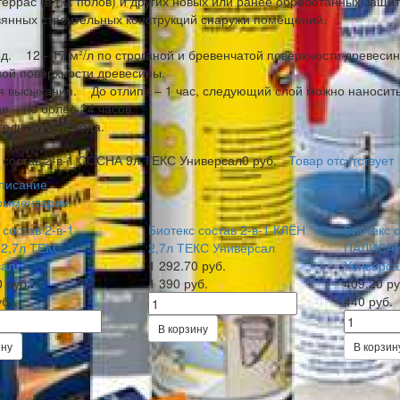
террас (в т.ч. полов) и других новых или ранее обработанных защ
янных строительных конструкций снаружи помещений.
д. 12 - 17 м²/л по строганой и бревенчатой поверхности древесины
ой поверхности древесины.
 высыхания. До отлипа – 1 час, следующий слой можно наносить 
е – не более 24 часов.
годности 2 года.
 состав 2-в-1 СОСНА 9л ТЕКС Универсал
0 руб.
Товар отсутствует
писание
омментарии
 состав 2-в-1
Биотекс состав 2-в-1 КЛЁН
Биотекс с
2,7л ТЕКС
2,7л ТЕКС Универсал
ПАЛИСАН
сал
1 292.70 руб.
Универса
0 руб.
1 390 руб.
409.20 ру
уб.
440 руб.
В корзину
ину
В корзин