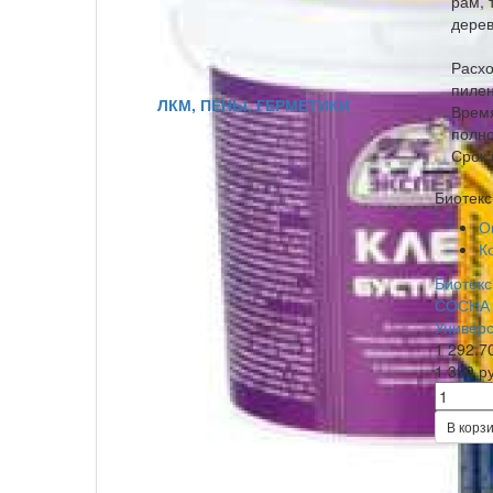
рам, 
дерев
Расхо
пилен
ЛКМ, ПЕНЫ, ГЕРМЕТИКИ
Время
полно
Срок 
Биотекс
О
К
Биотекс
СОСНА 
Универ
1 292.7
1 390 р
В корз