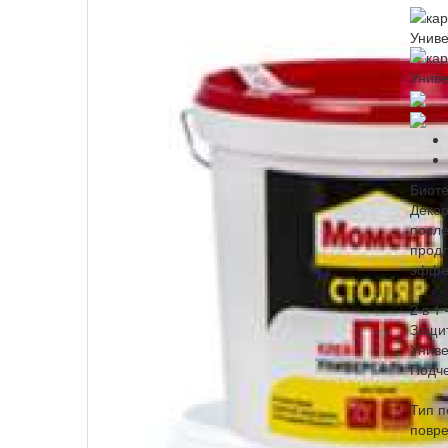
Биот
Декор
после
продл
эффе
2 в 1
Защит
Униве
Подче
Тип п
повре