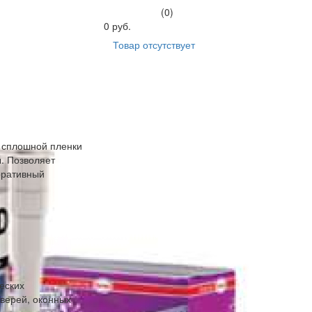
(0)
0 руб.
Товар отсутствует
 сплошной пленки
ы. Позволяет
оративный
еских
верей, оконных