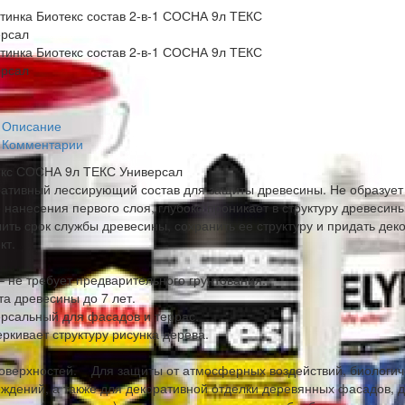
Описание
Комментарии
екс СОСНА 9л ТЕКС Универсал
ативный лессирующий состав для защиты древесины. Не образует
 нанесения первого слоя, глубоко проникает в структуру древесин
ить срок службы древесины, сохранить ее структуру и придать дек
кт.
 – не требует предварительного грунтования.
а древесины до 7 лет.
рсальный для фасадов и террас.
ркивает структуру рисунка дерева.
оверхностей. Для защиты от атмосферных воздействий, биологич
ждений, а также для декоративной отделки деревянных фасадов, д