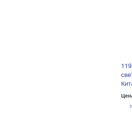
119
све
Кит
Цен
Т