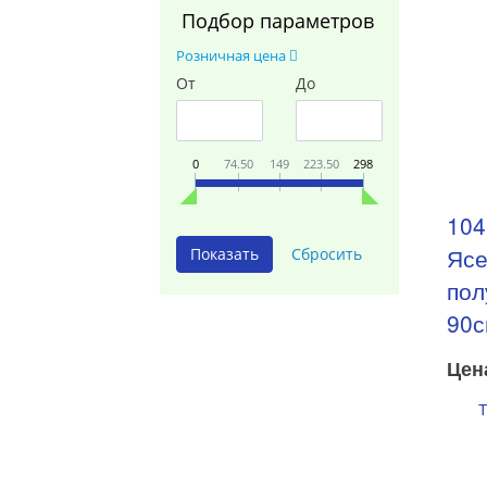
Подбор параметров
Розничная цена
От
До
0
74.50
149
223.50
298
104
Ясе
пол
90с
Цен
Т