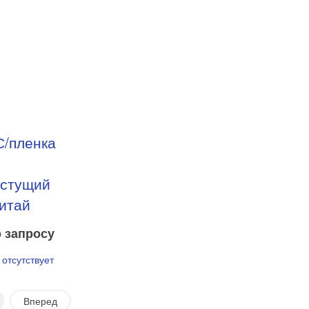
С/пленка
астущий
итай
 запросу
 отсутствует
Вперед