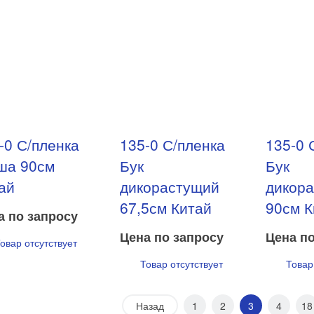
-0 С/пленка
135-0 С/пленка
135-0 
ша 90см
Бук
Бук
ай
дикорастущий
дикор
67,5см Китай
90см К
а по запросу
Цена по запросу
Цена по
овар отсутствует
Товар отсутствует
Товар
Назад
1
2
3
4
18