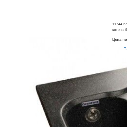
11744 пл
кетона б
Цена по
Т