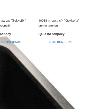
нка с/к "Gekkofix"
10038 пленка с/к "Gekkofix"
красный
синяя глянец
запросу
Цена по запросу
ар отсутствует
Товар отсутствует