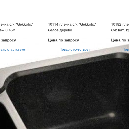
енка с/к "Gekkofix"
10114 пленка с/к "Gekkofix"
10182 пле
еж 0,45м
белое дерево
бук нат. 
 запросу
Цена по запросу
Цена по 
овар отсутствует
Товар отсутствует
Тов