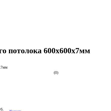
о потолока 600х600х7мм
(0)
б.