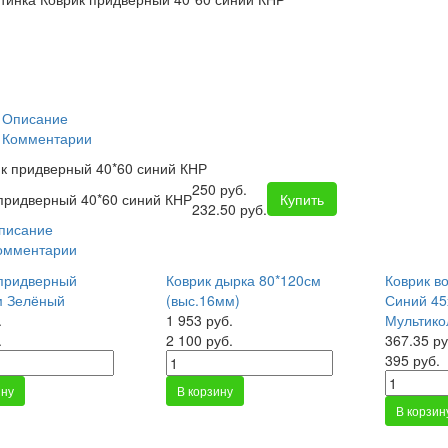
Описание
Комментарии
к придверный 40*60 синий КНР
250 руб.
придверный 40*60 синий КНР
Купить
232.50 руб.
писание
омментарии
 придверный
Коврик дырка 80*120см
Коврик в
м Зелёный
(выс.16мм)
Синий 4
.
1 953 руб.
Мультико
.
2 100 руб.
367.35 ру
395 руб.
ину
В корзину
В корзин