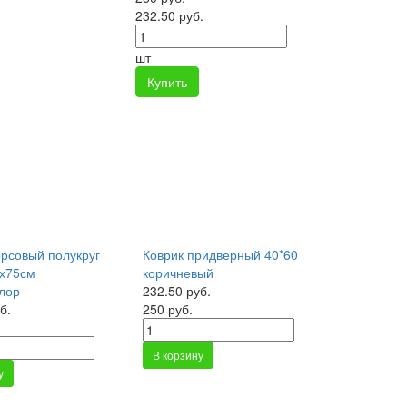
232.50 руб.
шт
Купить
орсовый полукруг
Коврик придверный 40*60
5х75см
коричневый
лор
232.50 руб.
б.
250 руб.
В корзину
у