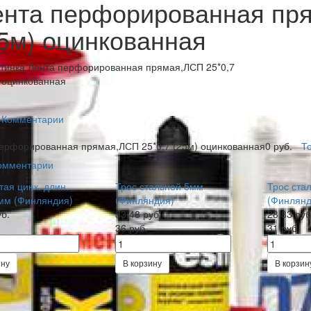
ента перфорированная пря
5м) оцинкованная
Комментарии
ерфорированная прямая,ЛСП 25*0,7 (25м) оцинкованная
0 руб.
То
омментарии
тая цинк. длин.
Трос стальной 5мм
Трос ста
мм (Финляндия)
(Финляндия)
(Финлянд
уб.
33.48 руб.
28.83 руб
36 руб.
31 руб.
ину
В корзину
В корзин