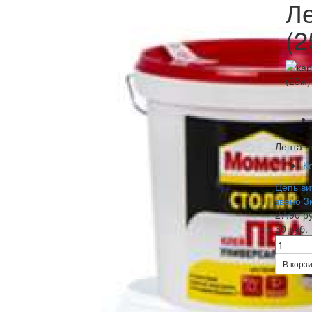
Л
(2
Лента п
К
Цепь ви
звено 3
27.90 р
30 руб.
В корз