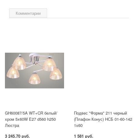
Комментарии
GH60087/5A WT+CR белый/
Подвес "Форма" 211 черный
хром 5х60W E27 d560 h250
(Плафон Конус) НСБ 01-60-142
Люстра
1x60
3 245.70 руб.
1 581 руб.