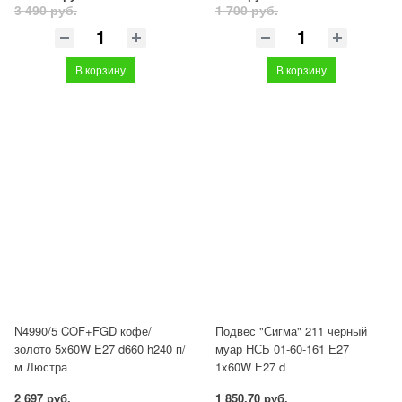
3 490 руб.
1 700 руб.
В корзину
В корзину
N4990/5 COF+FGD кофе/
Подвес "Сигма" 211 черный
золото 5х60W E27 d660 h240 п/
муар НСБ 01-60-161 Е27
м Люстра
1x60W Е27 d
2 697 руб.
1 850.70 руб.