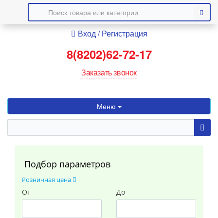
Вход
Регистрация
8(8202)62-72-17
Заказать звонок
Меню
ЭЛЕКТРОТОВАРЫ
САНТЕХНИКА
СТРОИТЕЛЬНЫЕ МАТЕРИАЛЫ
ЛКМ, ПЕНЫ, ГЕРМЕТИКИ
ИНТЕРЬЕР И ОТДЕЛКА
ИНСТРУМЕНТЫ И КРЕПЕЖ
ТОВАРЫ ДЛЯ ДОМА И САДА
Подбор параметров
Розничная цена
От
До