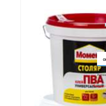
О
Антен
Раздел 