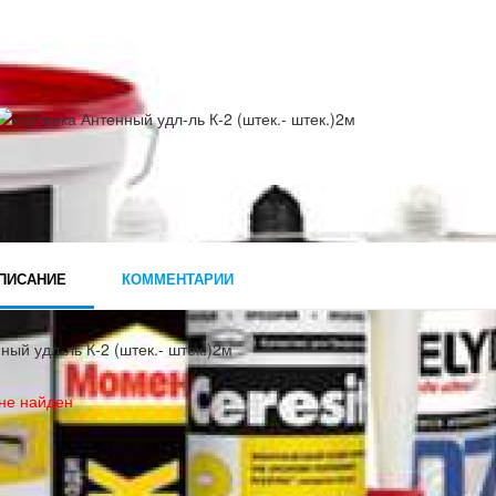
ПИСАНИЕ
КОММЕНТАРИИ
ный удл-ль К-2 (штек.- штек.)2м
не найден